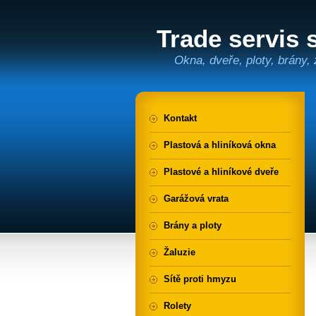
Trade servis s
Okna, dveře, ploty, brány, 
Kontakt
Plastová a hliníková okna
Plastové a hliníkové dveře
Garážová vrata
Brány a ploty
Žaluzie
Sítě proti hmyzu
Rolety