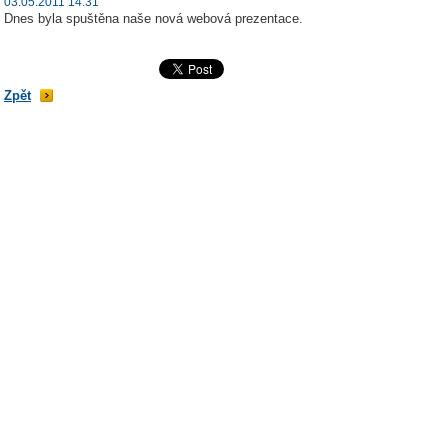
03.05.2011 14:31
Dnes byla spuštěna naše nová webová prezentace.
Zpět