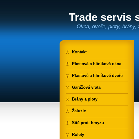
Trade servis s
Okna, dveře, ploty, brány, 
Kontakt
Plastová a hliníková okna
Plastové a hliníkové dveře
Garážová vrata
Brány a ploty
Žaluzie
Sítě proti hmyzu
Rolety