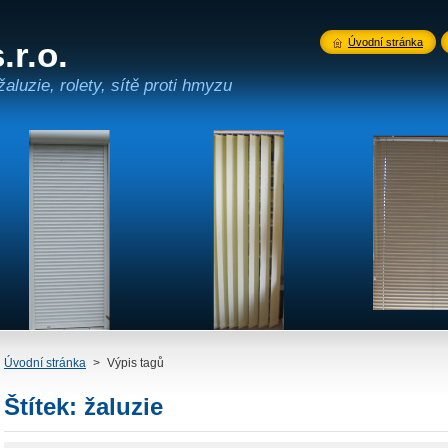
.r.o.
Úvodní stránka
žaluzie, rolety, sítě proti hmyzu
Úvodní stránka
>
Výpis tagů
Štítek: žaluzie