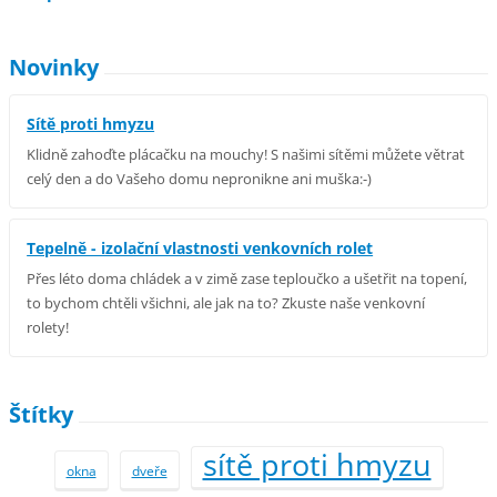
Novinky
Sítě proti hmyzu
Klidně zahoďte plácačku na mouchy! S našimi sítěmi můžete větrat
celý den a do Vašeho domu nepronikne ani muška:-)
Tepelně - izolační vlastnosti venkovních rolet
Přes léto doma chládek a v zimě zase teploučko a ušetřit na topení,
to bychom chtěli všichni, ale jak na to? Zkuste naše venkovní
rolety!
Štítky
sítě proti hmyzu
okna
dveře